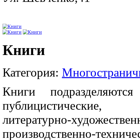
Книги
Категория:
Многостранич
Книги подразделяютс
публицистические, р
литературно-художест
производственно-техниче